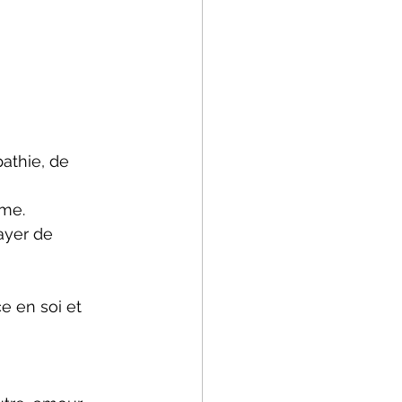
athie, de 
ême.
ayer de 
 en soi et 