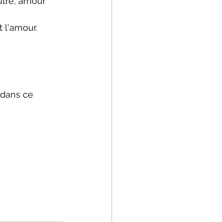
utre, amour
 l'amour.
 dans ce 