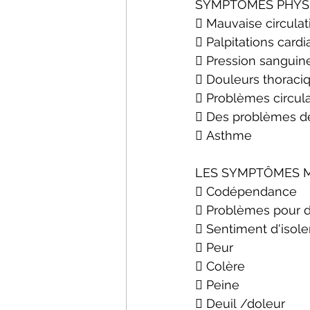
SYMPTÔMES PHYSI
 Mauvaise circulat
 Palpitations card
 Pression sanguin
 Douleurs thoraci
 Problèmes circula
 Des problèmes de
 Asthme
LES SYMPTÔMES M
 Codépendance
 Problèmes pour d
 Sentiment d'isol
 Peur
 Colère
 Peine
 Deuil /doleur