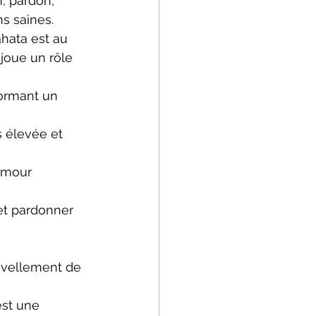
, pardon, 
ns saines.
hata est au 
 joue un rôle 
ormant un 
s élevée et 
'amour 
t pardonner 
uvellement de 
est une 