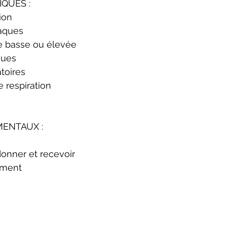
QUES :
ion
iaques
e basse ou élevée
ques
toires
 respiration
ENTAUX :
onner et recevoir
ement