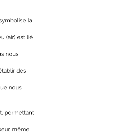
symbolise la 
(air) est lié 
us nous 
ablir des 
que nous 
it, permettant 
 peur, même 