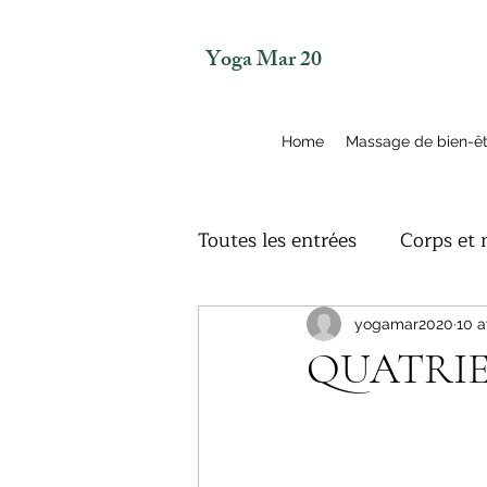
Yoga Mar 20
Home
Massage de bien-ê
Toutes les entrées
Corps et
Bien-être
Namaste
yogamar2020
10 a
QUATRIE