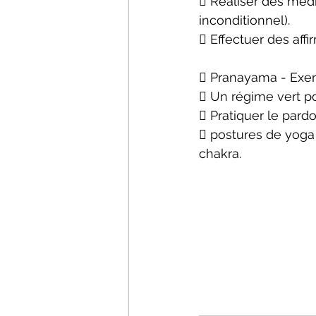
 Réaliser des médi
inconditionnel).
 Effectuer des aff
 Pranayama - Exerc
 Un régime vert po
 Pratiquer le pard
 postures de yoga o
chakra.