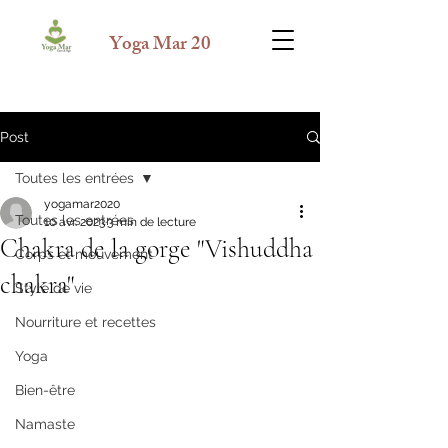
Yoga Mar 20
Post
Toutes les entrées
yogamar2020
Toutes les entrées
10 avr. 2023
3 min de lecture
Chakra de la gorge "Vishuddha
Corps et mouvement
chakra"
Style de vie
Nourriture et recettes
Yoga
Bien-être
Namaste