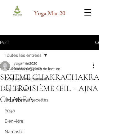
Yoga Mar 20
Post
Toutes les entrées
yogamar2020
Toutes les entrées
8 mai 2023
3 min de lecture
SIXIEME CHAKRACHAKRA
Corps et mouvement
DU TROISIÈME ŒIL – AJNA
Style de vie
CHAKRA
Nourriture et recettes
Yoga
Bien-être
Namaste