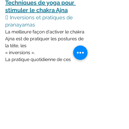
Techniques de yoga pour 
stimuler le chakra Ajna
 Inversions et pratiques de 
pranayamas
La meilleure façon d'activer le chakra 
Ajna est de pratiquer les postures de 
la tête, les
« inversions ».
La pratique quotidienne de ces 
asanas est bénéfique pour améliorer 
le fonctionnement du cerveau et de 
tous les organes sensoriels de la tête. 
Elles stimulent et régulent tous les 
systèmes corporels.
 Chanter le mantra de la graine
Une autre façon d'activer le chakra 
Ajna est de se concentrer sur 
l'emplacement du chakra et de 
chanter le mantra de la graine - Om ( 